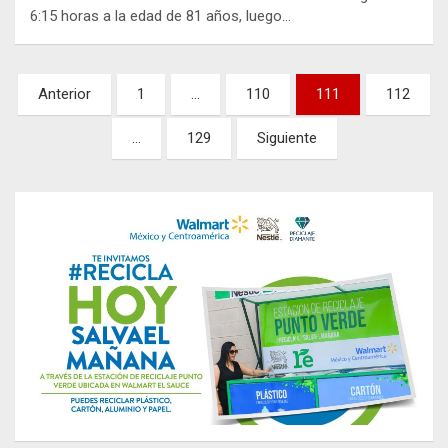
6:15 horas a la edad de 81 años, luego…
Paginación
Anterior
1
…
110
111
112
de
…
129
Siguiente
entradas