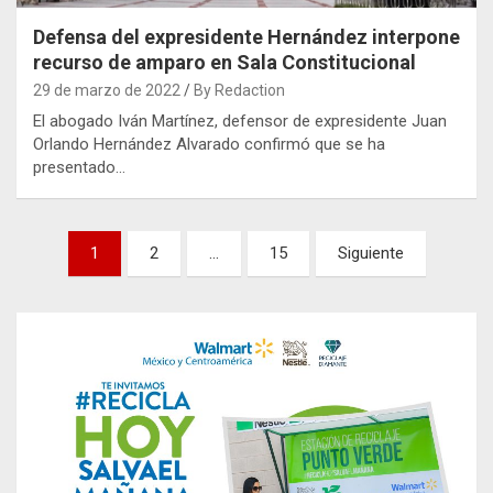
Defensa del expresidente Hernández interpone
recurso de amparo en Sala Constitucional
29 de marzo de 2022
By Redaction
El abogado Iván Martínez, defensor de expresidente Juan
Orlando Hernández Alvarado confirmó que se ha
presentado…
Paginación
1
2
…
15
Siguiente
de
entradas