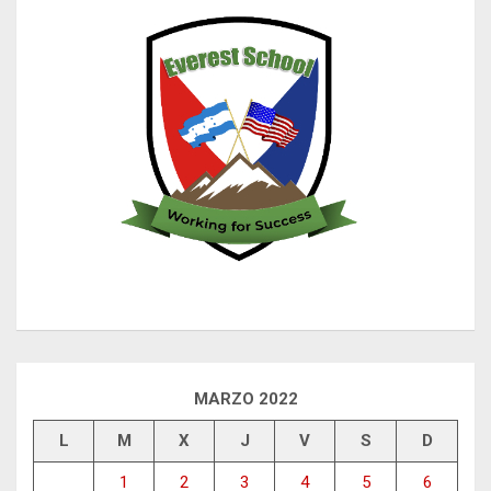
MARZO 2022
L
M
X
J
V
S
D
1
2
3
4
5
6