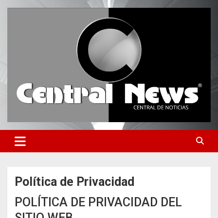
Saltar
al
contenido
Central de Noticias
Central News HN
Política de Privacidad
POLÍTICA DE PRIVACIDAD DEL
SITIO WEB