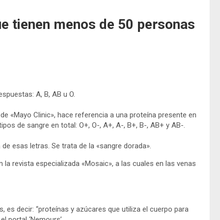
que tienen menos de 50 personas
espuestas: A, B, AB u O.
l de «Mayo Clinic», hace referencia a una proteína presente en
tipos de sangre en total: O+, O-, A+, A-, B+, B-, AB+ y AB-.
 de esas letras. Se trata de la «sangre dorada».
 la revista especializada «Mosaic», a las cuales en las venas
 es decir: “proteínas y azúcares que utiliza el cuerpo para
el portal ‘Nemours’.