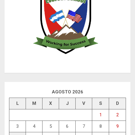
AGOSTO 2026
L
M
X
J
V
S
D
1
2
3
4
5
6
7
8
9