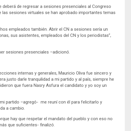
e deberá de regresar a sesiones presenciales al Congreso
de las sesiones virtuales se han aprobado importantes temas
os empleados también. Abrir el CN a sesiones sería un
nas, sus asistentes, empleados del CN y los periodistas”,
er sesiones presenciales –adicionó.
elecciones internas y generales, Mauricio Oliva fue sincero y
 justo darle tranquilidad a mi partido y al país, siempre he
idieron que fuera Nasry Asfura el candidato y yo soy un
i partido –agregó- me reuní con él para felicitarlo y
ada a cambio.
porque hay que respetar el mandato del pueblo y con eso no
s que suficientes- finalizó.