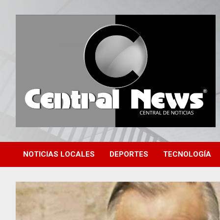
Saltar
al
contenido
Central de Noticias
Central News HN
NOTICIAS LOCALES
DEPORTES
TECNOLOGÍA