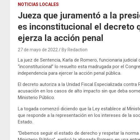
NOTICIAS LOCALES
Jueza que juramentó a la pres
es inconstitucional el decreto
ejerza la acción penal
27 de mayo de 2022
By Redaction
La juez de Sentencia, Karla de Romero, funcionaria judicial
“inconstitucional” lo resuelto esta madrugada por el Cong
independencia para ejercer la acción penal pública.
El decreto autoriza a la Unidad Fiscal Especializada contra
acusación en los casos de alto impacto sin que deba somet
Ministerio Público.
La togada comenzó diciendo que la Ley establece al Minist
que responde a la representación en los intereses de la so
Estado.
“Debemos seguir el estado de derecho y respetar la norma co
Ministerio Público”, explicó la abogada Romero en una entr