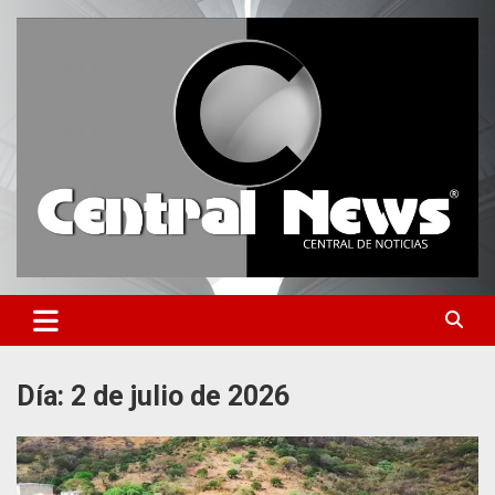
Saltar
al
contenido
Central de Noticias
Central News HN
Día:
2 de julio de 2026