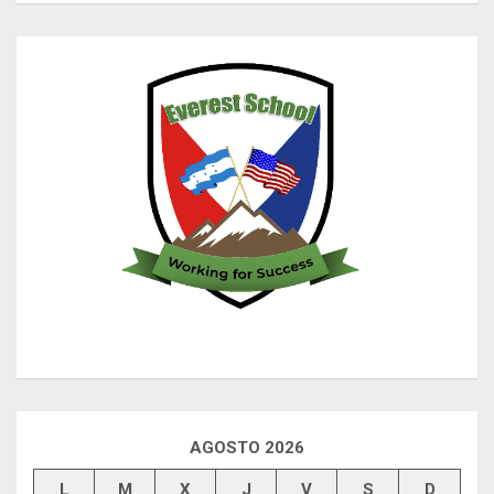
AGOSTO 2026
L
M
X
J
V
S
D