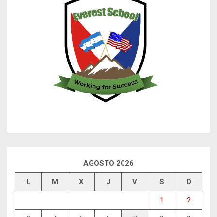
AGOSTO 2026
L
M
X
J
V
S
D
1
2