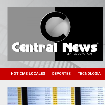
Saltar
al
contenido
Central de Noticias
Central News HN
NOTICIAS LOCALES
DEPORTES
TECNOLOGÍA