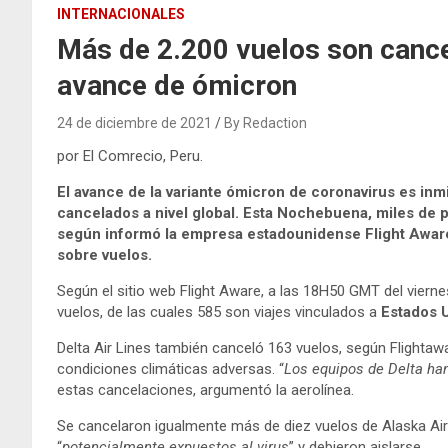
INTERNACIONALES
Más de 2.200 vuelos son cance
avance de ómicron
24 de diciembre de 2021
By Redaction
por El Comrecio, Peru.
El avance de la variante ómicron de coronavirus
es inm
cancelados a nivel global. Esta Nochebuena, miles de p
según informó la empresa estadounidense Flight Aware
sobre vuelos.
Según el sitio web Flight Aware, a las 18H50 GMT del viern
vuelos, de las cuales 585 son viajes vinculados a
Estados 
Delta Air Lines también canceló 163 vuelos, según Flighta
condiciones climáticas adversas. “
Los equipos de Delta ha
estas cancelaciones, argumentó la aerolínea.
Se cancelaron igualmente más de diez vuelos de Alaska Ai
“
potencialmente expuestos al virus
” y debieron aislarse.