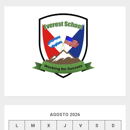
AGOSTO 2026
L
M
X
J
V
S
D