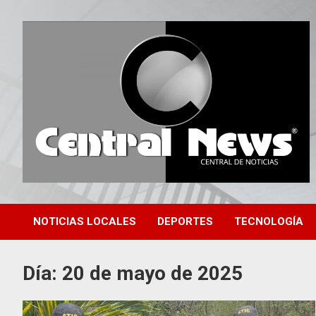
Saltar
al
contenido
Central de Noticias
Central News HN
NOTICIAS LOCALES
DEPORTES
TECNOLOGÍA
Día:
20 de mayo de 2025