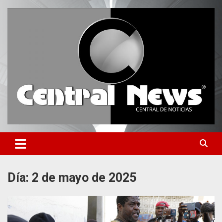
Saltar
al
contenido
Central de Noticias
Central News HN
Día:
2 de mayo de 2025