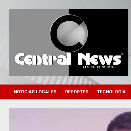
Saltar
al
contenido
Central de Noticias
Central News HN
NOTICIAS LOCALES
DEPORTES
TECNOLOGÍA