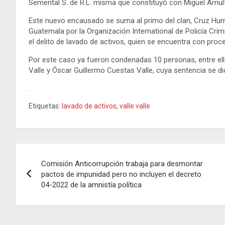
Semental S. de R.L. misma que constituyó con Miguel Arnulf
Este nuevo encausado se suma al primo del clan, Cruz Humb
Guatemala por la Organización International de Policía Cri
el delito de lavado de activos, quien se encuentra con proc
Por este caso ya fueron condenadas 10 personas, entre el
Valle y Óscar Guillermo Cuestas Valle, cuya sentencia se di
.
Etiquetas:
lavado de activos
,
valle valle
Navegación
Comisión Anticorrupción trabaja para desmontar
de
pactos de impunidad pero no incluyen el decreto
04-2022 de la amnistía política
entradas