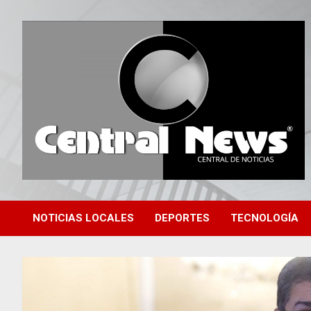
Saltar
al
contenido
Central de Noticias
Central News HN
NOTICIAS LOCALES
DEPORTES
TECNOLOGÍA