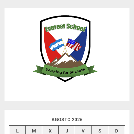
AGOSTO 2026
L
M
X
J
V
S
D