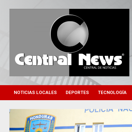
Saltar
al
contenido
Central de Noticias
Central News HN
NOTICIAS LOCALES
DEPORTES
TECNOLOGÍA