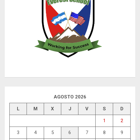
AGOSTO 2026
L
M
X
J
V
S
D
1
2
3
4
5
6
7
8
9