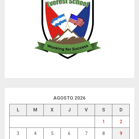
AGOSTO 2026
L
M
X
J
V
S
D
1
2
3
4
5
6
7
8
9