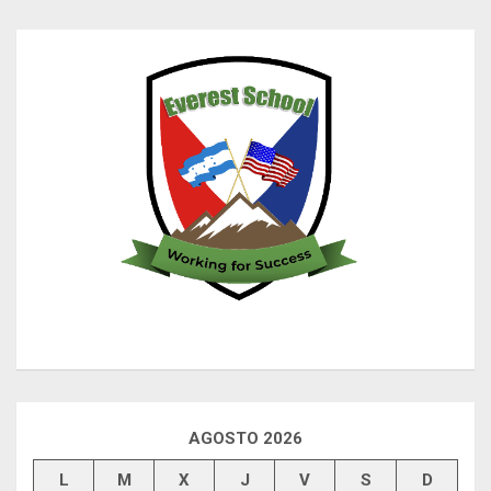
AGOSTO 2026
L
M
X
J
V
S
D