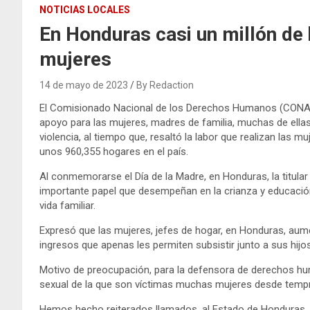
NOTICIAS LOCALES
En Honduras casi un millón de
mujeres
14 de mayo de 2023
By Redaction
El Comisionado Nacional de los Derechos Humanos (CONAD
apoyo para las mujeres, madres de familia, muchas de ella
violencia, al tiempo que, resaltó la labor que realizan las 
unos 960,355 hogares en el país.
Al conmemorarse el Día de la Madre, en Honduras, la titula
importante papel que desempeñan en la crianza y educación
vida familiar.
Expresó que las mujeres, jefes de hogar, en Honduras, au
ingresos que apenas les permiten subsistir junto a sus hijos
Motivo de preocupación, para la defensora de derechos huma
sexual de la que son víctimas muchas mujeres desde temp
Hemos hecho reiterados llamados, al Estado de Honduras, 