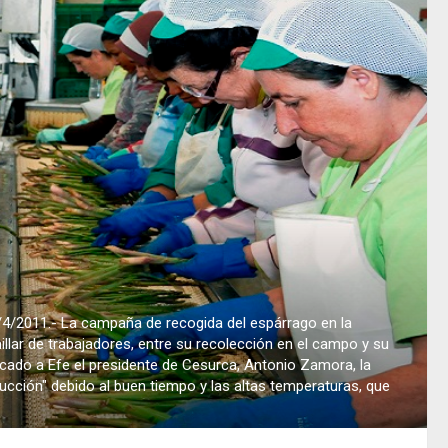
2011.- La campaña de recogida del espárrago en la
llar de trabajadores, entre su recolección en el campo y su
cado a Efe el presidente de Cesurca, Antonio Zamora, la
cción" debido al buen tiempo y las altas temperaturas, que