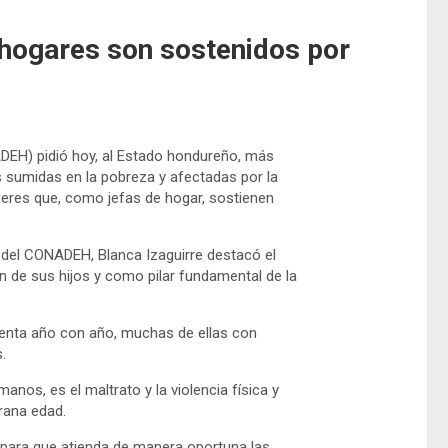
 hogares son sostenidos por
EH) pidió hoy, al Estado hondureño, más
s sumidas en la pobreza y afectadas por la
mujeres que, como jefas de hogar, sostienen
r del CONADEH, Blanca Izaguirre destacó el
 de sus hijos y como pilar fundamental de la
menta año con año, muchas de ellas con
.
nos, es el maltrato y la violencia física y
rana edad.
para que atienda de manera oportuna las