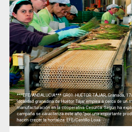
***EFE/ANDALUCIA*** GR01. HUÉTOR TÁJAR, Granada, 17/4/
localidad granadina de Huétor Tájar emplea a cerca de un mi
manufacturación en la cooperativa Cesurca. Según ha expli
campaña se caracteriza este año "por una importante produ
hacen crecer la hortaliza. EFE/Castillo Loxa