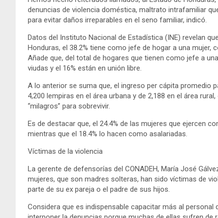
denuncias de violencia doméstica, maltrato intrafamiliar que
para evitar daños irreparables en el seno familiar, indicó.
Datos del Instituto Nacional de Estadística (INE) revelan qu
Honduras, el 38.2% tiene como jefe de hogar a una mujer, 
Añade que, del total de hogares que tienen como jefe a una 
viudas y el 16% están en unión libre.
A lo anterior se suma que, el ingreso per cápita promedio 
4,200 lempiras en el área urbana y de 2,188 en el área rural
“milagros” para sobrevivir.
Es de destacar que, el 24.4% de las mujeres que ejercen co
mientras que el 18.4% lo hacen como asalariadas.
Víctimas de la violencia
La gerente de defensorías del CONADEH, María José Gálvez 
mujeres, que son madres solteras, han sido víctimas de viole
parte de su ex pareja o el padre de sus hijos.
Considera que es indispensable capacitar más al personal q
interponer la denuncias porque muchas de ellas sufren de r