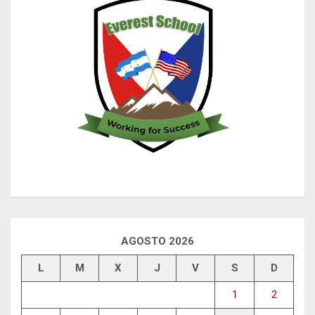
AGOSTO 2026
L
M
X
J
V
S
D
1
2