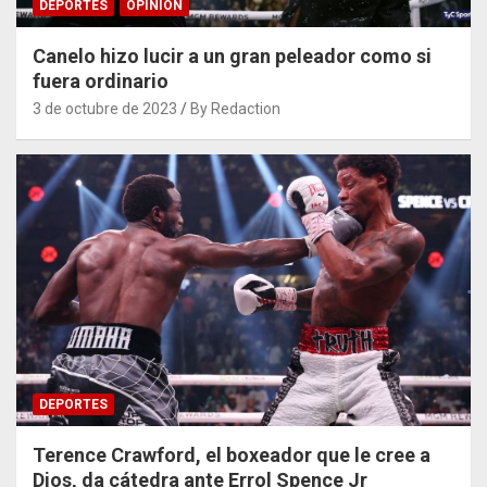
DEPORTES
OPINIÓN
Canelo hizo lucir a un gran peleador como si
fuera ordinario
3 de octubre de 2023
By Redaction
DEPORTES
Terence Crawford, el boxeador que le cree a
Dios, da cátedra ante Errol Spence Jr