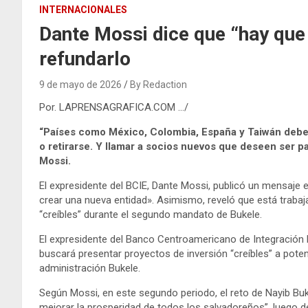
INTERNACIONALES
Dante Mossi dice que “hay que 
refundarlo
9 de mayo de 2026
By Redaction
Por. LAPRENSAGRAFICA.COM …/
“Países como México, Colombia, España y Taiwán deben
o retirarse. Y llamar a socios nuevos que deseen ser par
Mossi.
El expresidente del BCIE, Dante Mossi, publicó un mensaje en
crear una nueva entidad». Asimismo, reveló que está traba
“creíbles” durante el segundo mandato de Bukele.
El expresidente del Banco Centroamericano de Integración 
buscará presentar proyectos de inversión “creíbles” a pote
administración Bukele.
Según Mossi, en este segundo periodo, el reto de Nayib Buke
mejorar la prosperidad de todos los salvadoreños”, luego d