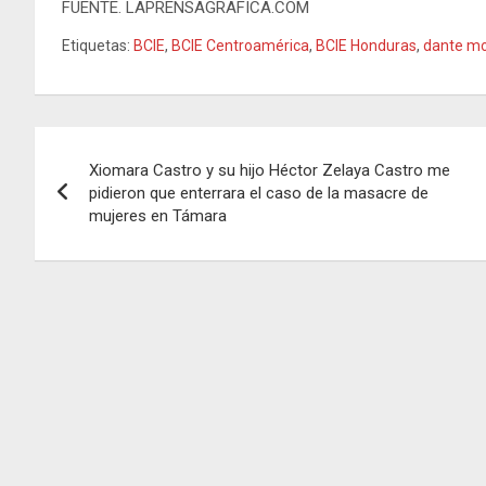
FUENTE. LAPRENSAGRAFICA.COM
Etiquetas:
BCIE
,
BCIE Centroamérica
,
BCIE Honduras
,
dante mo
Navegación
Xiomara Castro y su hijo Héctor Zelaya Castro me
de
pidieron que enterrara el caso de la masacre de
mujeres en Támara
entradas