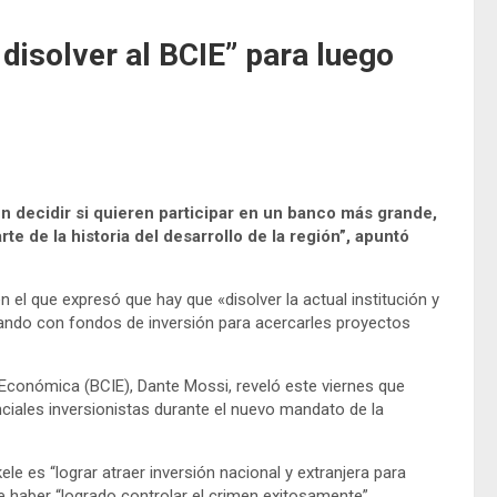
disolver al BCIE” para luego
 decidir si quieren participar en un banco más grande,
te de la historia del desarrollo de la región”, apuntó
 el que expresó que hay que «disolver la actual institución y
jando con fondos de inversión para acercarles proyectos
Económica (BCIE), Dante Mossi, reveló este viernes que
nciales inversionistas durante el nuevo mandato de la
le es “lograr atraer inversión nacional y extranjera para
e haber “logrado controlar el crimen exitosamente”.