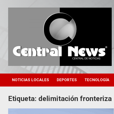
Saltar
al
contenido
Central de Noticias
Central News HN
NOTICIAS LOCALES
DEPORTES
TECNOLOGÍA
Etiqueta:
delimitación fronteriza