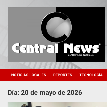
Saltar
al
contenido
Central de Noticias
Central News HN
NOTICIAS LOCALES
DEPORTES
TECNOLOGÍA
Día:
20 de mayo de 2026