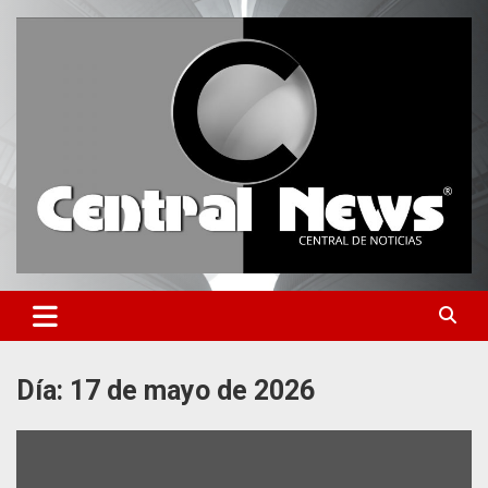
Saltar
al
contenido
Central de Noticias
Central News HN
Día:
17 de mayo de 2026