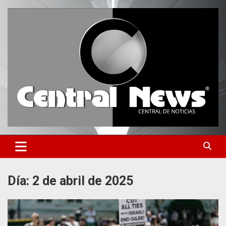
Saltar
al
contenido
Central de Noticias
Central News HN
Día:
2 de abril de 2025