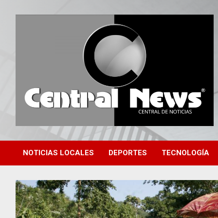
Saltar
al
contenido
Central de Noticias
Central News HN
NOTICIAS LOCALES
DEPORTES
TECNOLOGÍA