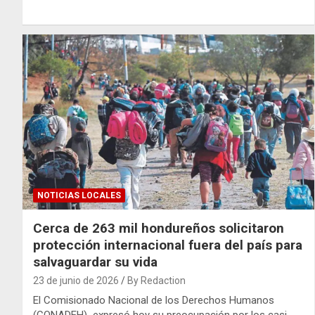
NOTICIAS LOCALES
Cerca de 263 mil hondureños solicitaron
protección internacional fuera del país para
salvaguardar su vida
23 de junio de 2026
By Redaction
El Comisionado Nacional de los Derechos Humanos
(CONADEH) expresó hoy su preocupación por los casi