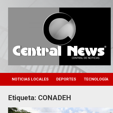
Saltar
al
contenido
Central de Noticias
Central News HN
NOTICIAS LOCALES
DEPORTES
TECNOLOGÍA
Etiqueta:
CONADEH