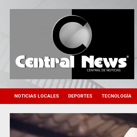
Saltar
al
contenido
Central de Noticias
Central News HN
NOTICIAS LOCALES
DEPORTES
TECNOLOGÍA