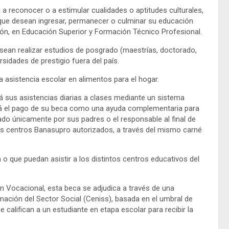
 a reconocer o a estimular cualidades o aptitudes culturales,
s que desean ingresar, permanecer o culminar su educación
ón, en Educación Superior y Formación Técnico Profesional.
desean realizar estudios de posgrado (maestrías, doctorado,
sidades de prestigio fuera del país.
a asistencia escolar en alimentos para el hogar.
rá sus asistencias diarias a clases mediante un sistema
birá el pago de su beca como una ayuda complementaria para
eado únicamente por sus padres o el responsable al final de
os centros Banasupro autorizados, a través del mismo carné
n o que puedan asistir a los distintos centros educativos del
n Vocacional, esta beca se adjudica a través de una
mación del Sector Social (Ceniss), basada en el umbral de
 califican a un estudiante en etapa escolar para recibir la