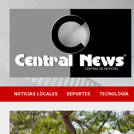
Saltar
al
contenido
Central de Noticias
Central News HN
NOTICIAS LOCALES
DEPORTES
TECNOLOGÍA