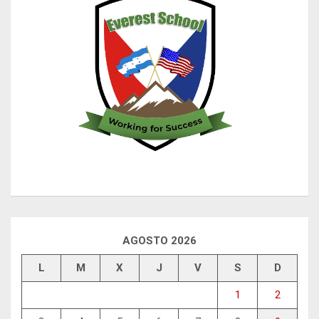
AGOSTO 2026
L
M
X
J
V
S
D
1
2