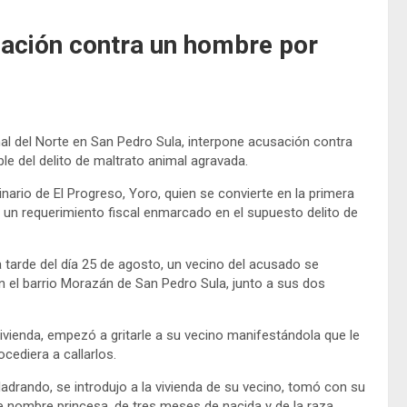
sación contra un hombre por
nal del Norte en San Pedro Sula, interpone acusación contra
 del delito de maltrato animal agravada.
nario de El Progreso, Yoro, quien se convierte en la primera
e un requerimiento fiscal enmarcado en el supuesto delito de
a tarde del día 25 de agosto, un vecino del acusado se
n el barrio Morazán de San Pedro Sula, junto a sus dos
ivienda, empezó a gritarle a su vecino manifestándola que le
cediera a callarlos.
adrando, se introdujo a la vivienda de su vecino, tomó con su
e nombre princesa, de tres meses de nacida y de la raza