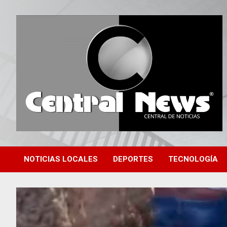
Saltar
al
contenido
Central de Noticias
Central News HN
NOTICIAS LOCALES
DEPORTES
TECNOLOGÍA