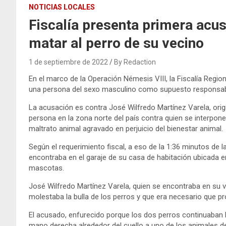
NOTICIAS LOCALES
Fiscalía presenta primera acu
matar al perro de su vecino
1 de septiembre de 2022
By Redaction
En el marco de la Operación Némesis VIII, la Fiscalía Regio
una persona del sexo masculino como supuesto responsable
La acusación es contra José Wilfredo Martínez Varela, origi
persona en la zona norte del país contra quien se interpon
maltrato animal agravado en perjuicio del bienestar animal.
Según el requerimiento fiscal, a eso de la 1:36 minutos de l
encontraba en el garaje de su casa de habitación ubicada e
mascotas.
José Wilfredo Martínez Varela, quien se encontraba en su v
molestaba la bulla de los perros y que era necesario que pro
El acusado, enfurecido porque los dos perros continuaban l
mano derecha alrededor del cuello a uno de los animales d