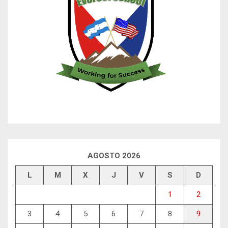
AGOSTO 2026
L
M
X
J
V
S
D
1
2
3
4
5
6
7
8
9