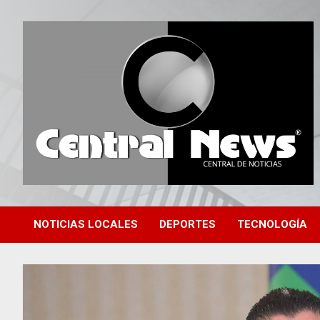
Saltar
al
contenido
Central de Noticias
Central News HN
NOTICIAS LOCALES
DEPORTES
TECNOLOGÍA