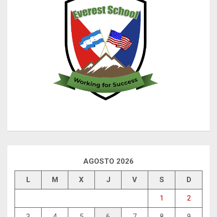
AGOSTO 2026
L
M
X
J
V
S
D
1
2
3
4
5
6
7
8
9