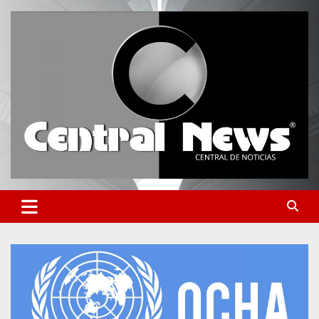
Saltar
al
contenido
Central de Noticias
Central News HN