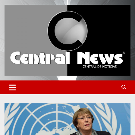
Saltar
al
contenido
Central de Noticias
Central News HN