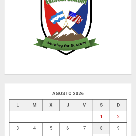
AGOSTO 2026
L
M
X
J
V
S
D
1
2
3
4
5
6
7
8
9