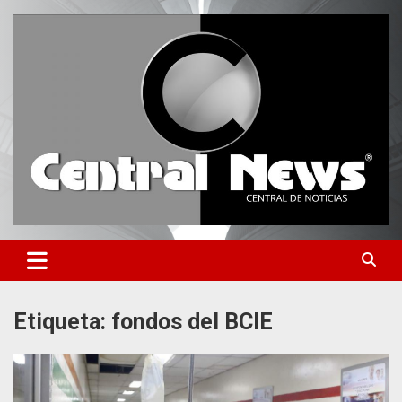
Saltar
al
contenido
Central de Noticias
Central News HN
Etiqueta:
fondos del BCIE