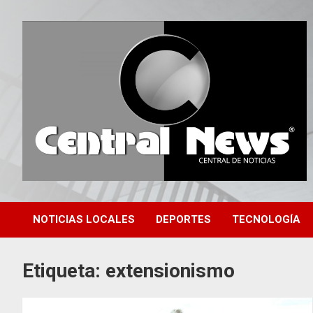
Saltar
al
contenido
Central de Noticias
Central News HN
NOTICIAS LOCALES
DEPORTES
TECNOLOGÍA
Etiqueta:
extensionismo