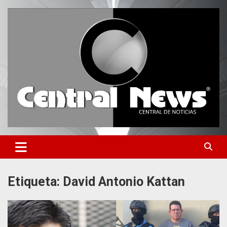
Saltar
al
contenido
Central de Noticias
Central News HN
Etiqueta:
David Antonio Kattan