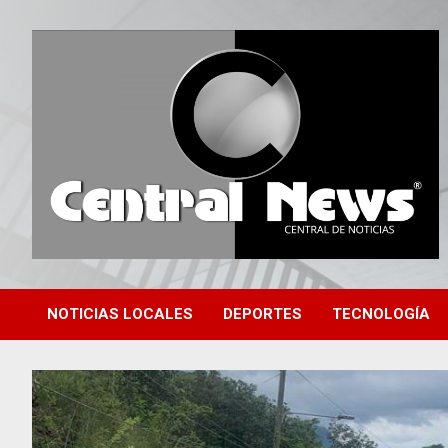
Saltar
al
contenido
Central de Noticias
Central News HN
NOTICIAS LOCALES
DEPORTES
TECNOLOGÍA