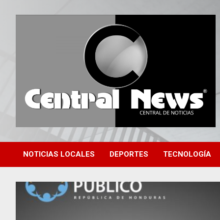
Saltar
al
contenido
Central de Noticias
Central News HN
NOTICIAS LOCALES
DEPORTES
TECNOLOGÍA