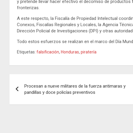
y pretende llevar hacer efectivo el decomiso de productos
fronterizas.
A este respecto, la Fiscalía de Propiedad Intelectual coordin
Conexos, Fiscalías Regionales y Locales, la Agencia Técnica
Dirección Policial de Investigaciones (DPI) y otras autorida
Todo estos esfuerzos se realizan en el marco del Día Mundial
Etiquetas:
falsificación
,
Honduras
,
piratería
Navegación
Procesan a nueve militares de la fuerza antimaras y
de
pandillas y doce policías preventivos
entradas