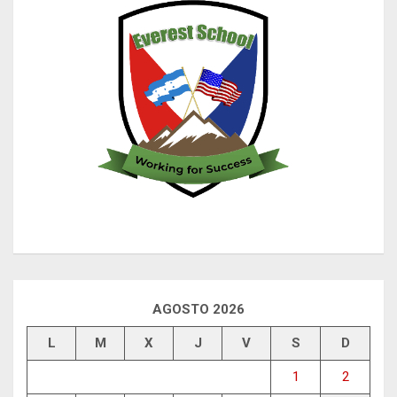
AGOSTO 2026
L
M
X
J
V
S
D
1
2