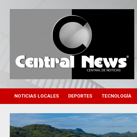
Saltar
al
contenido
Central de Noticias
Central News HN
NOTICIAS LOCALES
DEPORTES
TECNOLOGÍA