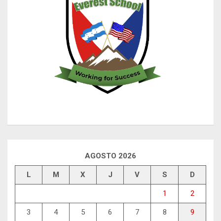
AGOSTO 2026
L
M
X
J
V
S
D
1
2
3
4
5
6
7
8
9