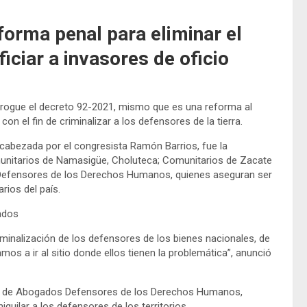
forma penal para eliminar el
iciar a invasores de oficio
derogue el decreto 92-2021, mismo que es una reforma al
n el fin de criminalizar a los defensores de la tierra.
cabezada por el congresista Ramón Barrios, fue la
omunitarios de Namasigüe, Choluteca; Comunitarios de Zacate
s Defensores de los Derechos Humanos, quienes aseguran ser
rios del país.
ados
iminalización de los defensores de los bienes nacionales, de
s a ir al sitio donde ellos tienen la problemática”, anunció
 Red de Abogados Defensores de los Derechos Humanos,
quilar a los defensores de los territorios.