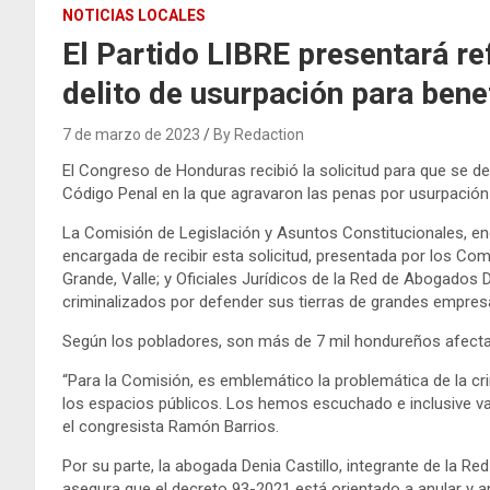
NOTICIAS LOCALES
El Partido LIBRE presentará re
delito de usurpación para benef
7 de marzo de 2023
By Redaction
El Congreso de Honduras recibió la solicitud para que se 
Código Penal en la que agravaron las penas por usurpación co
La Comisión de Legislación y Asuntos Constitucionales, en
encargada de recibir esta solicitud, presentada por los C
Grande, Valle; y Oficiales Jurídicos de la Red de Abogado
criminalizados por defender sus tierras de grandes empresa
Según los pobladores, son más de 7 mil hondureños afect
“Para la Comisión, es emblemático la problemática de la cr
los espacios públicos. Los hemos escuchado e inclusive vamo
el congresista Ramón Barrios.
Por su parte, la abogada Denia Castillo, integrante de la
asegura que el decreto 93-2021 está orientado a anular y ani