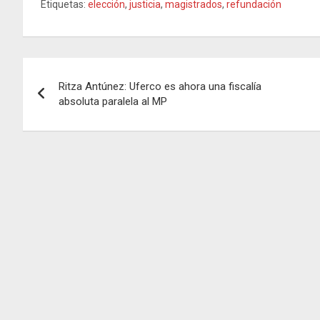
Etiquetas:
elección
,
justicia
,
magistrados
,
refundación
Navegación
Ritza Antúnez: Uferco es ahora una fiscalía
de
absoluta paralela al MP
entradas