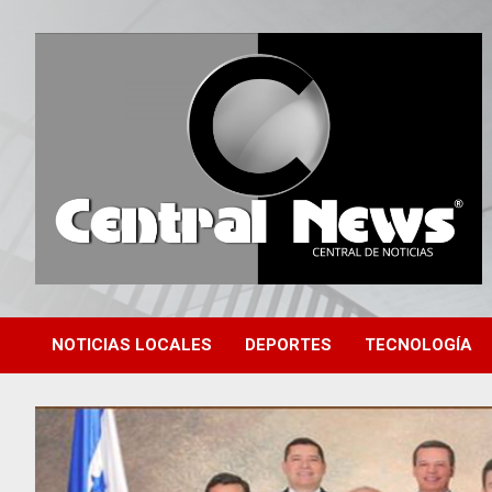
Saltar
al
contenido
Central de Noticias
Central News HN
NOTICIAS LOCALES
DEPORTES
TECNOLOGÍA